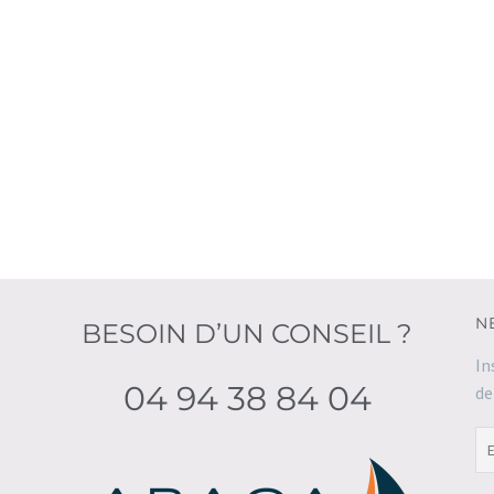
N
BESOIN D’UN CONSEIL ?
In
04 94 38 84 04
de