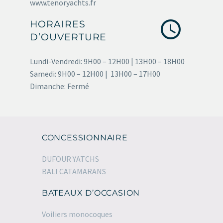
www.tenoryachts.fr


HORAIRES
D’OUVERTURE
Lundi-Vendredi: 9H00 – 12H00 | 13H00 – 18H00
Samedi: 9H00 – 12H00 | 13H00 – 17H00
Dimanche: Fermé
CONCESSIONNAIRE
DUFOUR YATCHS
BALI CATAMARANS
BATEAUX D’OCCASION
Voiliers monocoques