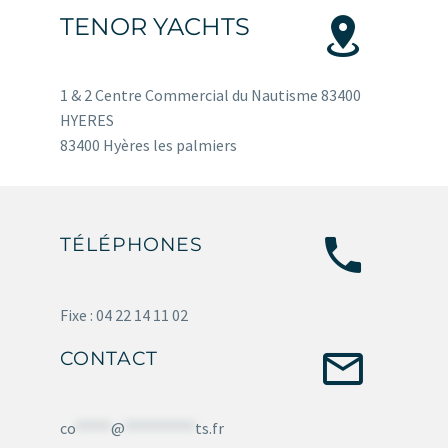


TENOR YACHTS
1 & 2 Centre Commercial du Nautisme 83400
HYERES
83400 Hyères les palmiers


TÉLÉPHONES
Fixe : 04 22 14 11 02


CONTACT
co
*****
@
**********
ts.fr