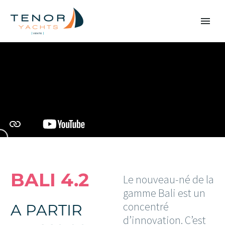
BALI 4.2
Le nouveau-né de la
gamme Bali est un
concentré
A PARTIR
d’innovation. C’est