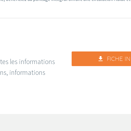

FICHE I
utes les informations
ions, informations