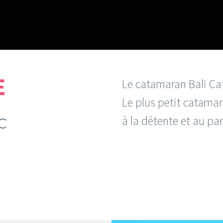
E
Le catamaran Bali Cat
Le plus petit catamar
à la détente et au pa
C
OS
AMÉNAGEMENTS
BR