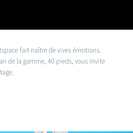
space fait naître de vives émotions.
an de la gamme, 40 pieds, vous invite
rtage.
OCHURE
VIDÉO