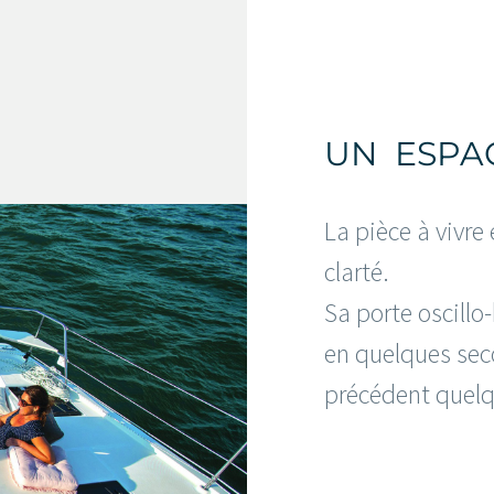
UN ESPAC
La pièce à vivre
clarté.
Sa porte oscillo
en quelques sec
précédent quelq