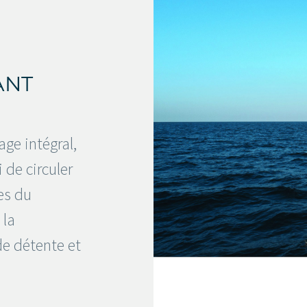
ANT
ge intégral,
 de circuler
es du
 la
de détente et