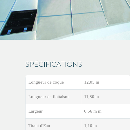
SPÉCIFICATIONS
Longueur de coque
12,05 m
Longueur de flottaison
11,80 m
Largeur
6,56 m m
Tirant d'Eau
1,10 m