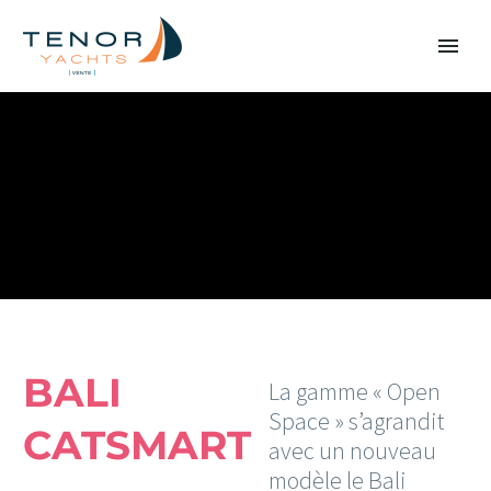
BALI
La gamme « Open
Space » s’agrandit
CATSMART
avec un nouveau
modèle le Bali