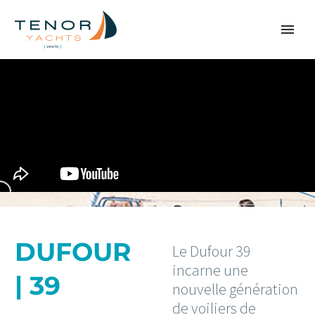
DUFOUR
Le Dufour 39
incarne une
| 39
nouvelle génération
de voiliers de