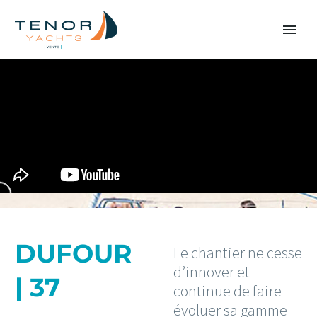
DUFOUR
Le chantier ne cesse
d’innover et
| 37
continue de faire
évoluer sa gamme