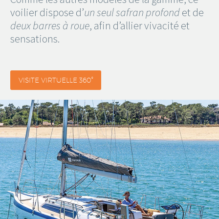
voilier dispose d’
un seul safran profond
et de
deux barres à roue
, afin d’allier vivacité et
sensations.
VISITE VIRTUELLE 360°