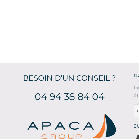
6
3
9 500
 TTC
COUCHAGES
CABINES
NTS
CARACTÉRISTIQUE
N
BESOIN D’UN CONSEIL ?
In
04 94 38 84 04
de
S