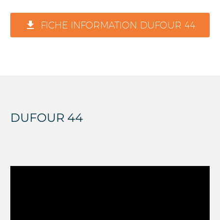
LIOT

FICHE INFORMATION DUFOUR 44
Le nouveau Dufour 44 du chantier
Dufour Yachts, Port-la-Foret le 25
mars 2024, Photo © Jean-Marie
DUFOUR 44
LIOT