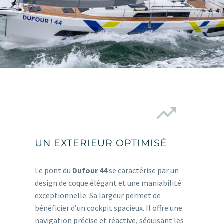


UN EXTERIEUR OPTIMISÉ
Le pont du
Dufour 44
se caractérise par un
design de coque élégant et une maniabilité
exceptionnelle. Sa largeur permet de
bénéficier d’un cockpit spacieux. Il offre une
navigation précise et réactive, séduisant les