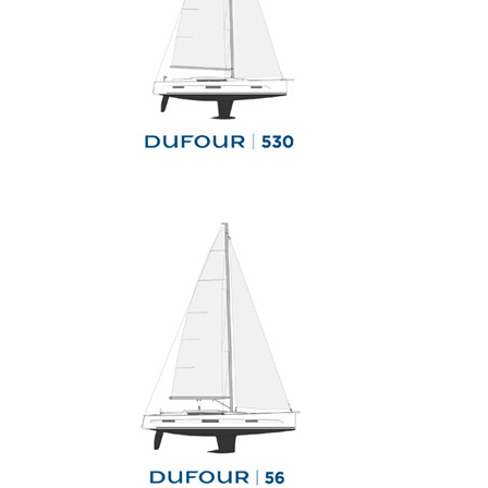
Le nouveau Dufour 44 du chantier
Dufour Yachts, baie de Port la
Foret le 9 avril 2024, photo © Jean-
Marie LIOT / Dufour Yachts