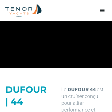
DUFOUR
Le
DUFOUR 44
est
un cruiser conçu
| 44
pour allier
performance et