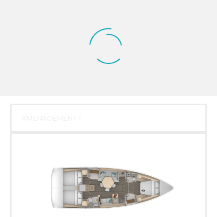
AMÉNAGEMENT 1
Le nouveau Dufour 44 du chantier
Dufour Yachts, Port-la-Foret le 25
mars 2024, Photo © Jean-Marie
LIOT