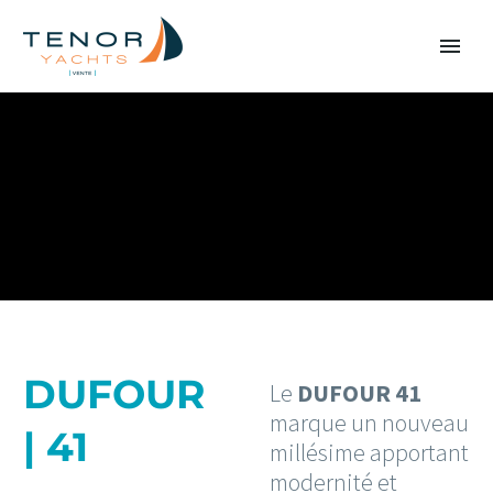
DUFOUR
Le
DUFOUR 41
marque un nouveau
| 41
millésime apportant
modernité et