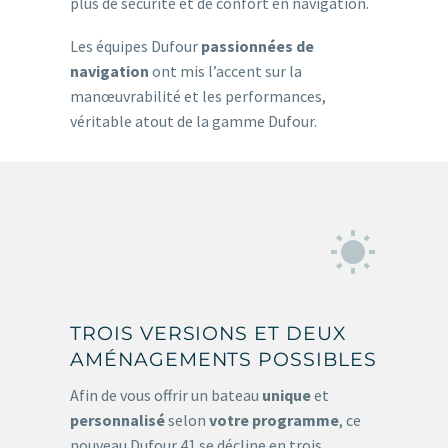
plus de sécurité et de confort en navigation.
Les équipes Dufour
passionnées de
navigation
ont mis l’accent sur la
manœuvrabilité et les performances,
véritable atout de la gamme Dufour.


TROIS VERSIONS ET DEUX
AMÉNAGEMENTS POSSIBLES
Afin de vous offrir un bateau
unique
et
personnalisé
selon
votre programme
, ce
nouveau Dufour 41 se décline en trois