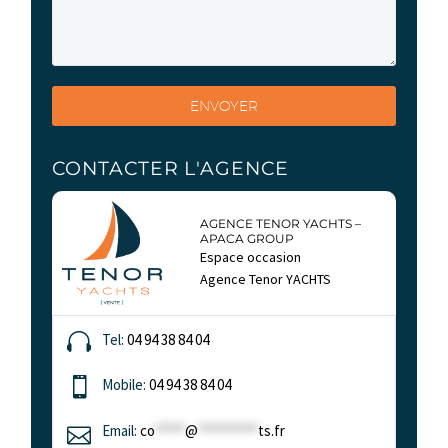
6
242 000 €
COUCHAGES
CONTACTER L'AGENCE
AGENCE TENOR YACHTS –
APACA GROUP
Espace occasion
Agence Tenor YACHTS


Tel:
04 94 38 84 04
3
2


Mobile:
04 94 38 84 04
CABINES
SALLE(S) D’EAU


Email:
co
*****
@
**********
ts.fr