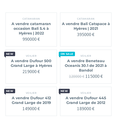
CATAMARAN
CATAMARAN
A vendre catamaran
A vendre Bali Catspace à
occasion Bali 5.4 à
Hyères | 2021
Hyères | 2022
395000
€
990000
€
NEW
ON SALE
VOILIER
VOILIER
A vendre Dufour 500
A vendre Beneteau
Grand Large à Hyères
Oceanis 30.1 de 2021 à
Bandol
219000
€
Le
Le
115000
€
120000
€
prix
prix
initial
actuel
était :
est :
NEW
NEW
VOILIER
VOILIER
120000 €.
115000 
A vendre Dufour 412
A vendre Dufour 445
Grand Large de 2019
Grand Large de 2012
149000
€
189000
€