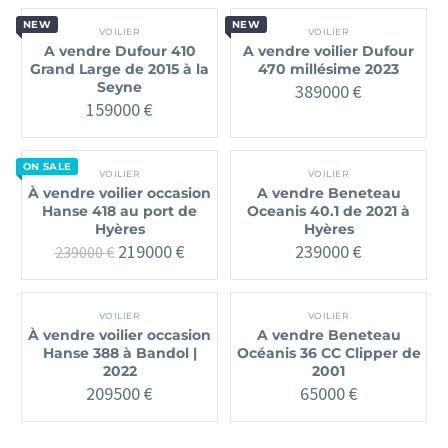
NEW
NEW
VOILIER
VOILIER
A vendre Dufour 410
A vendre voilier Dufour
Grand Large de 2015 à la
470 millésime 2023
Seyne
389000
€
159000
€
ON SALE
VOILIER
VOILIER
À vendre voilier occasion
A vendre Beneteau
Hanse 418 au port de
Oceanis 40.1 de 2021 à
Hyères
Hyères
Le
Le
219000
€
239000
€
239000
€
prix
prix
initial
actuel
était :
est :
VOILIER
VOILIER
239000 €.
219000 €.
À vendre voilier occasion
A vendre Beneteau
Hanse 388 à Bandol |
Océanis 36 CC Clipper de
2022
2001
209500
€
65000
€