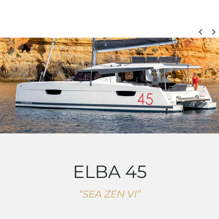


catamaran
ELBA 45
“SEA ZEN VI”