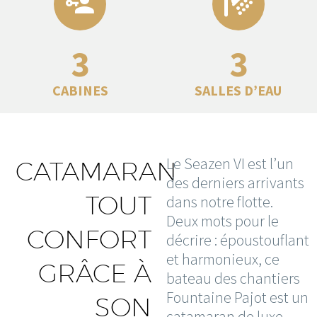
3
3
CABINES
SALLES D’EAU
Le Seazen VI est l’un
CATAMARAN
des derniers arrivants
TOUT
dans notre flotte.
Deux mots pour le
CONFORT
décrire : époustouflant
et harmonieux, ce
GRÂCE À
bateau des chantiers
Fountaine Pajot est un
SON
catamaran de luxe