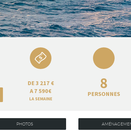
8
DE 3 217 €
A 7 590€
PERSONNES
LA SEMAINE
PHOTOS
AMÉNAGEME