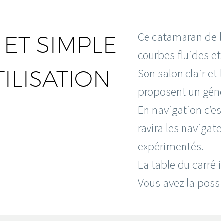
Ce catamaran de l
T SIMPLE
courbes fluides et
TILISATION
Son salon clair et
proposent un géné
En navigation c’
ravira les naviga
expérimentés.
La table du carré 
Vous avez la poss