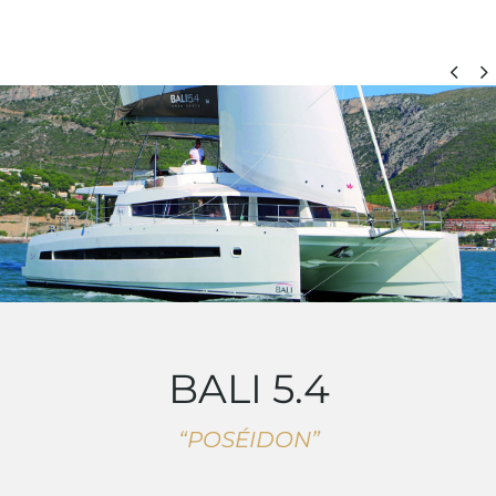


catamaran
BALI 5.4
“POSÉIDON”