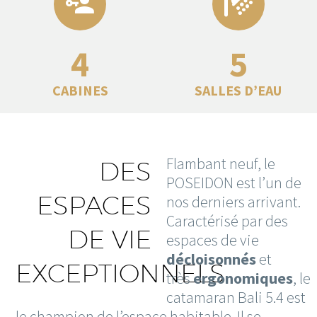
4
5
CABINES
SALLES D’EAU
Flambant neuf, le
DES
POSEIDON est l’un de
ESPACES
nos derniers arrivant.
Caractérisé par des
DE VIE
espaces de vie
décloisonnés
et
EXCEPTIONNELS
très
ergonomiques
, le
catamaran Bali 5.4 est
le champion de l’espace habitable. Il se