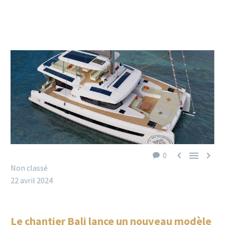



0
Non classé
22 avril 2024
Le chantier Bali lance un nouveau modèle