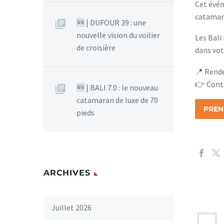
Cet évén
catamar
🆕 | DUFOUR 39 : une
nouvelle vision du voilier
Les Bali
de croisière
dans vot
📍 Rende
👉 Conta
🆕 | BALI 7.0 : le nouveau
catamaran de luxe de 70
PREN
pieds
ARCHIVES
Juillet 2026