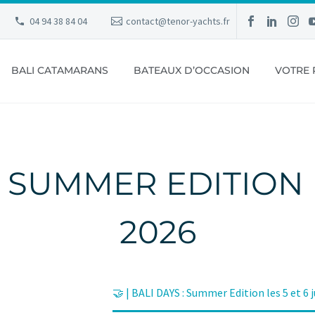
04 94 38 84 04
contact@tenor-yachts.fr
BALI CATAMARANS
BATEAUX D’OCCASION
VOTRE 
 : SUMMER EDITION 
2026
Non classé
🤝 | BALI DAYS : Summer Edition les 5 et 6 