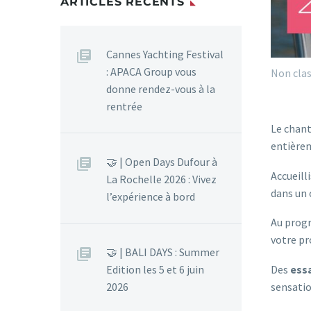
ARTICLES RÉCENTS
Cannes Yachting Festival
: APACA Group vous
Non cla
donne rendez-vous à la
rentrée
Le chan
entière
🤝 | Open Days Dufour à
Accueilli
La Rochelle 2026 : Vivez
dans un 
l’expérience à bord
Au prog
votre pr
🤝 | BALI DAYS : Summer
Des
ess
Edition les 5 et 6 juin
sensatio
2026