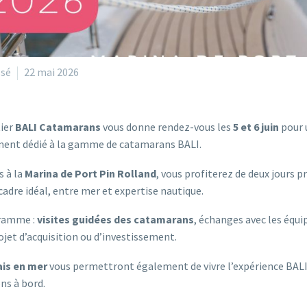
ssé
22 mai 2026
tier
BALI Catamarans
vous donne rendez-vous les
5 et 6 juin
pour 
ment dédié à la gamme de catamarans BALI.
s à la
Marina de Port Pin Rolland
, vous profiterez de deux jours p
cadre idéal, entre mer et expertise nautique.
ramme :
visites guidées des catamarans
, échanges avec les équi
ojet d’acquisition ou d’investissement.
ais en mer
vous permettront également de vivre l’expérience BALI 
ns à bord.