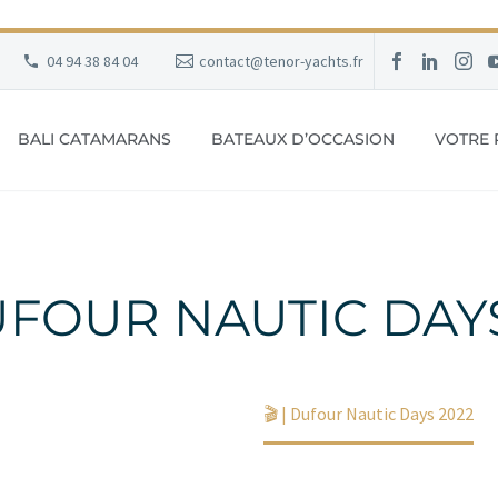
04 94 38 84 04
contact@tenor-yachts.fr
BALI CATAMARANS
BATEAUX D’OCCASION
VOTRE 
DUFOUR NAUTIC DAY
Accueil
Non classé
🎬 | Dufour Nautic Days 2022