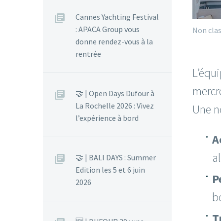
Cannes Yachting Festival
: APACA Group vous
Non cla
donne rendez-vous à la
rentrée
L’équ
mercr
🤝 | Open Days Dufour à
La Rochelle 2026 : Vivez
Une n
l’expérience à bord
A
a
🤝 | BALI DAYS : Summer
Edition les 5 et 6 juin
P
2026
b
T