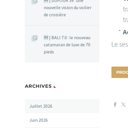
🆕 | DUFOUR 39 : une
nouvelle vision du voilier
t
de croisière
t
A
🆕 | BALI 7.0 : le nouveau
Le ses
catamaran de luxe de 70
pieds
PROG
ARCHIVES
Juillet 2026
Juin 2026