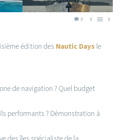



0
isième édition des
Nautic Days
le
zone de navigation ? Quel budget
-ils performants ? Démonstration à
e des îles spécialiste de la