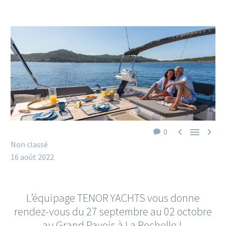



0
Non classé
16 août 2022
L’équipage TENOR YACHTS vous donne
rendez-vous du 27 septembre au 02 octobre
au Grand Pavois à La Rochelle !