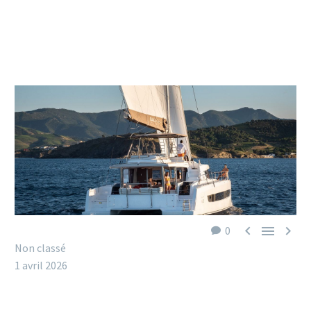



0
Non classé
1 avril 2026