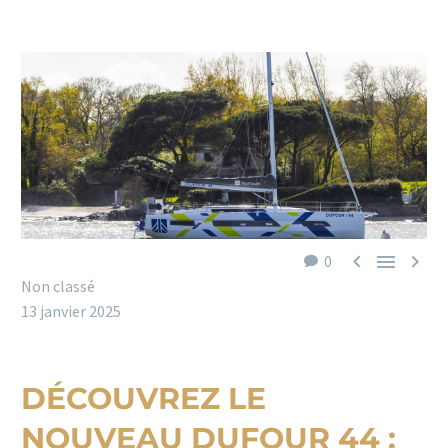



0
Non classé
13 janvier 2025
DÉCOUVREZ LE
NOUVEAU DUFOUR 44 :