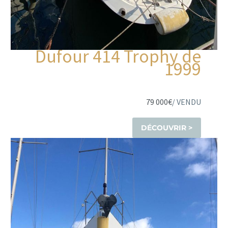
Dufour 414 Trophy de
1999
79 000€
/ VENDU
DÉCOUVRIR >